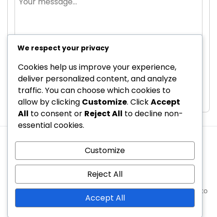
We respect your privacy
Cookies help us improve your experience,
deliver personalized content, and analyze
Send Message
traffic. You can choose which cookies to
allow by clicking
Customize
. Click
Accept
All
to consent or
Reject All
to decline non-
essential cookies.
Over ons
Gebruikersovereenkomst
Customize
Jouw privacy
Neem contact op
Cookievoorkeuren
Reject All
Copyright © 2026 shootingstar-jp.com | Powered by
Spexo
Accept All
WordPress Theme