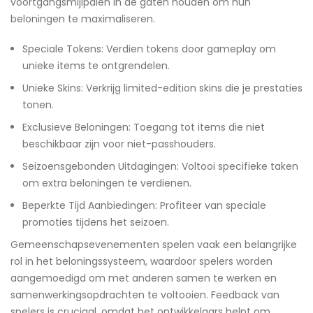
voortgangsmijlpalen in de gaten houden om hun
beloningen te maximaliseren.
Speciale Tokens: Verdien tokens door gameplay om
unieke items te ontgrendelen.
Unieke Skins: Verkrijg limited-edition skins die je prestaties
tonen.
Exclusieve Beloningen: Toegang tot items die niet
beschikbaar zijn voor niet-passhouders.
Seizoensgebonden Uitdagingen: Voltooi specifieke taken
om extra beloningen te verdienen.
Beperkte Tijd Aanbiedingen: Profiteer van speciale
promoties tijdens het seizoen.
Gemeenschapsevenementen spelen vaak een belangrijke
rol in het beloningssysteem, waardoor spelers worden
aangemoedigd om met anderen samen te werken en
samenwerkingsopdrachten te voltooien. Feedback van
spelers is cruciaal, omdat het ontwikkelaars helpt om