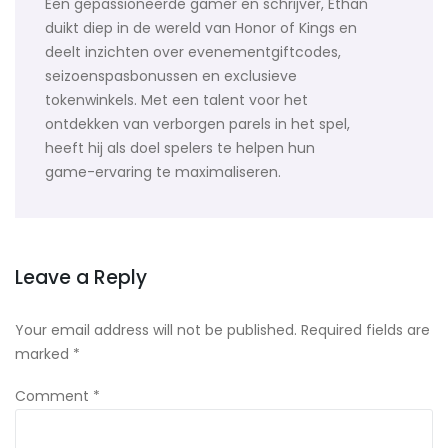
Een gepassioneerde gamer en schrijver, Ethan
duikt diep in de wereld van Honor of Kings en
deelt inzichten over evenementgiftcodes,
seizoenspasbonussen en exclusieve
tokenwinkels. Met een talent voor het
ontdekken van verborgen parels in het spel,
heeft hij als doel spelers te helpen hun
game-ervaring te maximaliseren.
Leave a Reply
Your email address will not be published.
Required fields are
marked
*
Comment
*