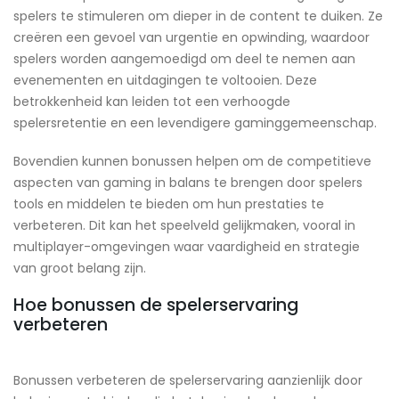
spelers te stimuleren om dieper in de content te duiken. Ze
creëren een gevoel van urgentie en opwinding, waardoor
spelers worden aangemoedigd om deel te nemen aan
evenementen en uitdagingen te voltooien. Deze
betrokkenheid kan leiden tot een verhoogde
spelersretentie en een levendigere gaminggemeenschap.
Bovendien kunnen bonussen helpen om de competitieve
aspecten van gaming in balans te brengen door spelers
tools en middelen te bieden om hun prestaties te
verbeteren. Dit kan het speelveld gelijkmaken, vooral in
multiplayer-omgevingen waar vaardigheid en strategie
van groot belang zijn.
Hoe bonussen de spelerservaring
verbeteren
Bonussen verbeteren de spelerservaring aanzienlijk door