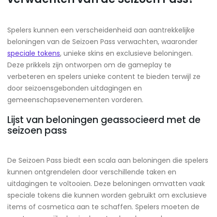
Spelers kunnen een verscheidenheid aan aantrekkelijke
beloningen van de Seizoen Pass verwachten, waaronder
speciale tokens
, unieke skins en exclusieve beloningen.
Deze prikkels zijn ontworpen om de gameplay te
verbeteren en spelers unieke content te bieden terwijl ze
door seizoensgebonden uitdagingen en
gemeenschapsevenementen vorderen.
Lijst van beloningen geassocieerd met de
seizoen pass
De Seizoen Pass biedt een scala aan beloningen die spelers
kunnen ontgrendelen door verschillende taken en
uitdagingen te voltooien. Deze beloningen omvatten vaak
speciale tokens die kunnen worden gebruikt om exclusieve
items of cosmetica aan te schaffen. Spelers moeten de