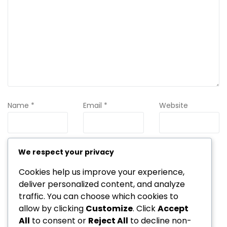
Name
*
Email
*
Website
We respect your privacy
Save my name, email, and website in this browser for the
next time I comment.
Cookies help us improve your experience,
deliver personalized content, and analyze
traffic. You can choose which cookies to
allow by clicking
Customize
. Click
Accept
All
to consent or
Reject All
to decline non-