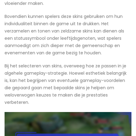
vloeiender maken.
Bovendien kunnen spelers deze skins gebruiken om hun
individualiteit binnen de game uit te drukken. Het
verzamelen en tonen van zeldzame skins kan dienen als
een statussymbool onder leeftijdsgenoten, wat spelers
aanmoedigt om zich dieper met de gemeenschap en
evenementen van de game bezig te houden.
Bij het selecteren van skins, overweeg hoe ze passen in je
algehele gameplay-strategie. Hoewel esthetiek belangrijk
is, kan het begrijpen van eventuele gameplay-voordelen
die gepaard gaan met bepaalde skins je helpen om
weloverwogen keuzes te maken die je prestaties
verbeteren.