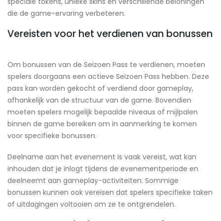
speciale tokens, unieke skins en verschillende beloningen
die de game-ervaring verbeteren.
Vereisten voor het verdienen van bonussen
Om bonussen van de Seizoen Pass te verdienen, moeten
spelers doorgaans een actieve Seizoen Pass hebben. Deze
pass kan worden gekocht of verdiend door gameplay,
afhankelijk van de structuur van de game. Bovendien
moeten spelers mogelijk bepaalde niveaus of mijlpalen
binnen de game bereiken om in aanmerking te komen
voor specifieke bonussen.
Deelname aan het evenement is vaak vereist, wat kan
inhouden dat je inlogt tijdens de evenementperiode en
deelneemt aan gameplay-activiteiten. Sommige
bonussen kunnen ook vereisen dat spelers specifieke taken
of uitdagingen voltooien om ze te ontgrendelen.