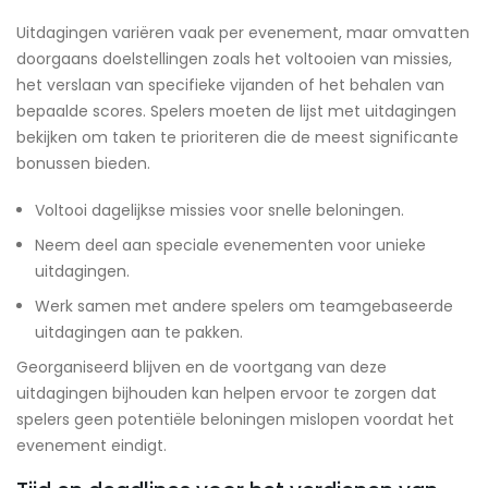
Uitdagingen variëren vaak per evenement, maar omvatten
doorgaans doelstellingen zoals het voltooien van missies,
het verslaan van specifieke vijanden of het behalen van
bepaalde scores. Spelers moeten de lijst met uitdagingen
bekijken om taken te prioriteren die de meest significante
bonussen bieden.
Voltooi dagelijkse missies voor snelle beloningen.
Neem deel aan speciale evenementen voor unieke
uitdagingen.
Werk samen met andere spelers om teamgebaseerde
uitdagingen aan te pakken.
Georganiseerd blijven en de voortgang van deze
uitdagingen bijhouden kan helpen ervoor te zorgen dat
spelers geen potentiële beloningen mislopen voordat het
evenement eindigt.