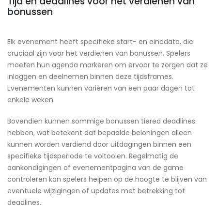
Tijd en deadlines voor het verdienen van
bonussen
Elk evenement heeft specifieke start- en einddata, die
cruciaal zijn voor het verdienen van bonussen. Spelers
moeten hun agenda markeren om ervoor te zorgen dat ze
inloggen en deelnemen binnen deze tijdsframes.
Evenementen kunnen variëren van een paar dagen tot
enkele weken.
Bovendien kunnen sommige bonussen tiered deadlines
hebben, wat betekent dat bepaalde beloningen alleen
kunnen worden verdiend door uitdagingen binnen een
specifieke tijdsperiode te voltooien. Regelmatig de
aankondigingen of evenementpagina van de game
controleren kan spelers helpen op de hoogte te blijven van
eventuele wijzigingen of updates met betrekking tot
deadlines.