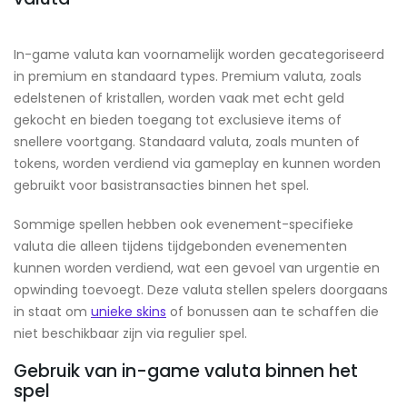
In-game valuta kan voornamelijk worden gecategoriseerd
in premium en standaard types. Premium valuta, zoals
edelstenen of kristallen, worden vaak met echt geld
gekocht en bieden toegang tot exclusieve items of
snellere voortgang. Standaard valuta, zoals munten of
tokens, worden verdiend via gameplay en kunnen worden
gebruikt voor basistransacties binnen het spel.
Sommige spellen hebben ook evenement-specifieke
valuta die alleen tijdens tijdgebonden evenementen
kunnen worden verdiend, wat een gevoel van urgentie en
opwinding toevoegt. Deze valuta stellen spelers doorgaans
in staat om
unieke skins
of bonussen aan te schaffen die
niet beschikbaar zijn via regulier spel.
Gebruik van in-game valuta binnen het
spel