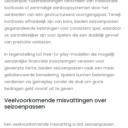
Seizoenpas-tokenbeloningen verschillen van traditionele
lootboxes of eenmalige aankoopsystemen door het
aanbieden van een gestructureerd voortgangspad. Terwijl
lootboxes afhankelijk zijn van kans, bieden seizoenpassen
gegarandeerde beloningen voor consistent spel, waardoor
ze aantrekkelijker zijn voor spelers die een duidelijk gevoel
van prestatie verkiezen.
In tegenstelling tot free-to-play-modellen die mogelijk
aanzienlijke financiële investeringen vereisen voor
gewenste items, bieden seizoenpassen vaak een meer
gebalanceerde benadering. Spelers kunnen beloningen
verdienen via gameplay zonder de druk om grote
bedragen geld vooraf uit te geven.
Veelvoorkomende misvattingen over
seizoenpassen
Een veelvoorkomende misvatting is dat seizoenpassen