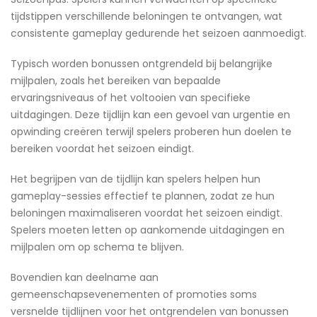
tijdstippen verschillende beloningen te ontvangen, wat
consistente gameplay gedurende het seizoen aanmoedigt.
Typisch worden bonussen ontgrendeld bij belangrijke
mijlpalen, zoals het bereiken van bepaalde
ervaringsniveaus of het voltooien van specifieke
uitdagingen. Deze tijdlijn kan een gevoel van urgentie en
opwinding creëren terwijl spelers proberen hun doelen te
bereiken voordat het seizoen eindigt.
Het begrijpen van de tijdlijn kan spelers helpen hun
gameplay-sessies effectief te plannen, zodat ze hun
beloningen maximaliseren voordat het seizoen eindigt.
Spelers moeten letten op aankomende uitdagingen en
mijlpalen om op schema te blijven.
Bovendien kan deelname aan
gemeenschapsevenementen of promoties soms
versnelde tijdlijnen voor het ontgrendelen van bonussen