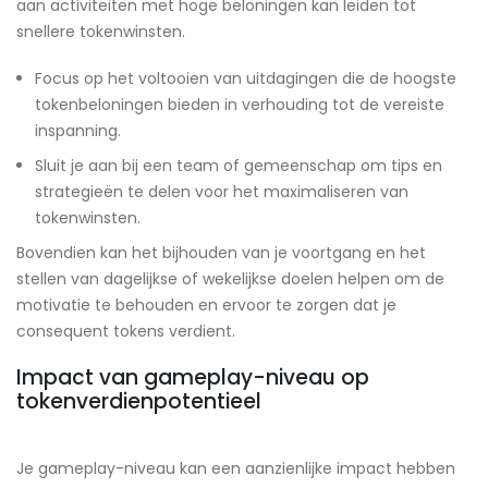
aan activiteiten met hoge beloningen kan leiden tot
snellere tokenwinsten.
Focus op het voltooien van uitdagingen die de hoogste
tokenbeloningen bieden in verhouding tot de vereiste
inspanning.
Sluit je aan bij een team of gemeenschap om tips en
strategieën te delen voor het maximaliseren van
tokenwinsten.
Bovendien kan het bijhouden van je voortgang en het
stellen van dagelijkse of wekelijkse doelen helpen om de
motivatie te behouden en ervoor te zorgen dat je
consequent tokens verdient.
Impact van gameplay-niveau op
tokenverdienpotentieel
Je gameplay-niveau kan een aanzienlijke impact hebben