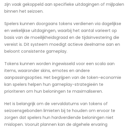
zijn vaak gekoppeld aan specifieke uitdagingen of mijlpalen
binnen het seizoen.
Spelers kunnen doorgaans tokens verdienen via dagelijkse
en wekelijkse uitdagingen, waarbij het aantal varieert op
basis van de moeilijkheidsgraad en de tijdsinvestering die
vereist is. Dit systeem moedigt actieve deelname aan en
beloont consistente gameplay.
Tokens kunnen worden ingewisseld voor een scala aan
items, waaronder skins, emotes en andere
aanpassingsopties. Het begrijpen van de token-economie
kan spelers helpen hun gameplay-strategieën te
prioriteren om hun beloningen te maximaliseren.
Het is belangrijk om de vervaldatums van tokens of
seizoensgebonden limieten bij te houden om ervoor te
zorgen dat spelers hun hardverdiende beloningen niet
mislopen. Vooruit plannen kan de algehele ervaring