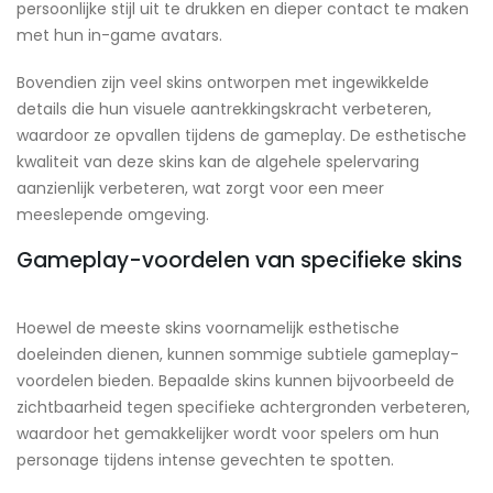
persoonlijke stijl uit te drukken en dieper contact te maken
met hun in-game avatars.
Bovendien zijn veel skins ontworpen met ingewikkelde
details die hun visuele aantrekkingskracht verbeteren,
waardoor ze opvallen tijdens de gameplay. De esthetische
kwaliteit van deze skins kan de algehele spelervaring
aanzienlijk verbeteren, wat zorgt voor een meer
meeslepende omgeving.
Gameplay-voordelen van specifieke skins
Hoewel de meeste skins voornamelijk esthetische
doeleinden dienen, kunnen sommige subtiele gameplay-
voordelen bieden. Bepaalde skins kunnen bijvoorbeeld de
zichtbaarheid tegen specifieke achtergronden verbeteren,
waardoor het gemakkelijker wordt voor spelers om hun
personage tijdens intense gevechten te spotten.