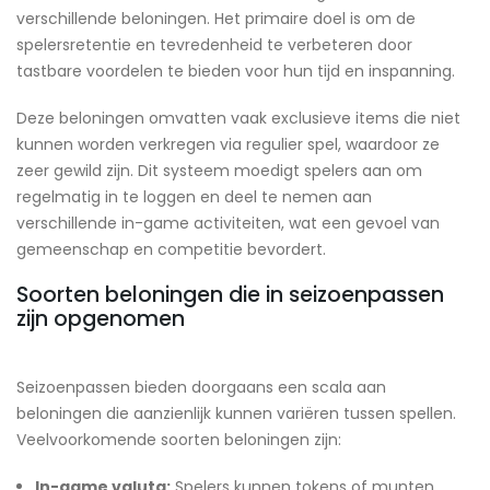
verschillende beloningen. Het primaire doel is om de
spelersretentie en tevredenheid te verbeteren door
tastbare voordelen te bieden voor hun tijd en inspanning.
Deze beloningen omvatten vaak exclusieve items die niet
kunnen worden verkregen via regulier spel, waardoor ze
zeer gewild zijn. Dit systeem moedigt spelers aan om
regelmatig in te loggen en deel te nemen aan
verschillende in-game activiteiten, wat een gevoel van
gemeenschap en competitie bevordert.
Soorten beloningen die in seizoenpassen
zijn opgenomen
Seizoenpassen bieden doorgaans een scala aan
beloningen die aanzienlijk kunnen variëren tussen spellen.
Veelvoorkomende soorten beloningen zijn:
In-game valuta:
Spelers kunnen tokens of munten